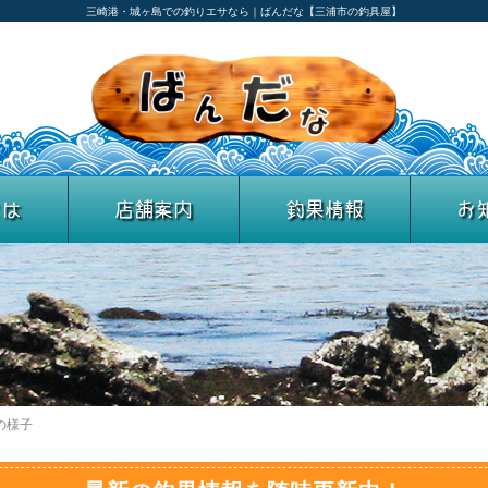
三崎港・城ヶ島での釣りエサなら｜ばんだな【三浦市の釣具屋】
とは
店舗案内
釣果情報
お
の様子