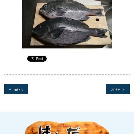
« next
prev »