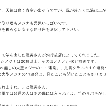
す。天気は良く青空が出そうですが、風が冷たく気温は上
サ取り達もメジナも元気いっぱいです。
潮を被らない安全な釣り座を選択して下さい。
。
』で竿を出した渥美さんが釣行後店によってくれました。
げたメジナは20枚以上。そのほとんどが40㌢前後です。
外れ無しの大型メジナの１１連発」。足裏クラスの１０連発
の大型メジナの11連発は、見たことも聞いたこともありま
釣れますね。』と渥美さん。
強風では普通の人はあの磯には入らねえよ。竿のサバキが
渥美さんといい磯は凄いことになってますね。