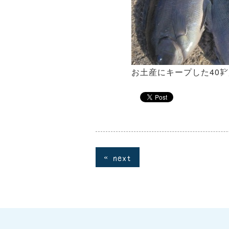
お土産にキープした40
« next