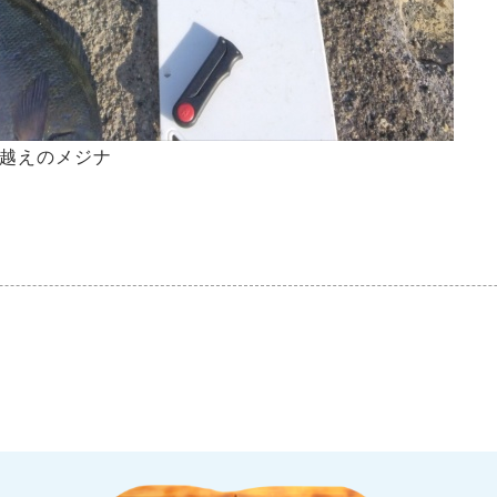
㌢越えのメジナ