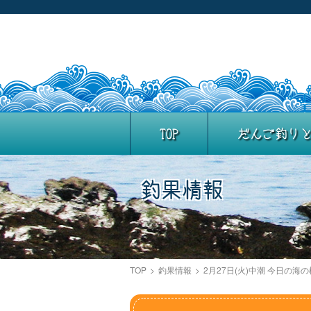
TOP
だんご釣り
釣果情報
TOP
>
釣果情報
>
2月27日(火)中潮 今日の海