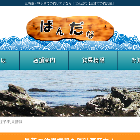
三崎港・城ヶ島での釣りエサなら｜ばんだな【三浦市の釣具屋】
とは
店舗案内
釣果情報
お
の様子/釣果情報