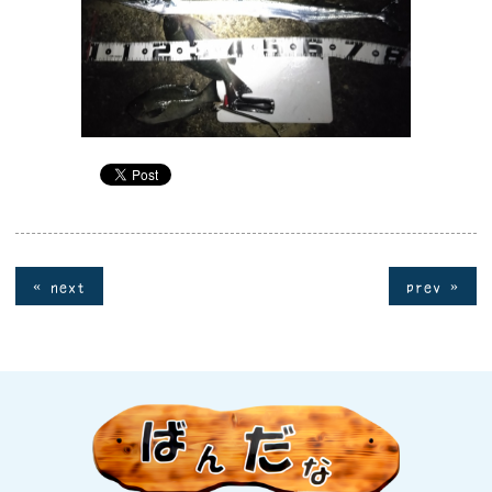
« next
prev »