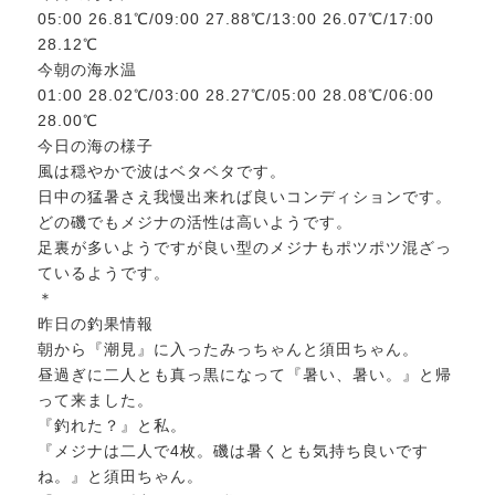
05:00 26.81℃/09:00 27.88℃/13:00 26.07℃/17:00
28.12℃
今朝の海水温
01:00 28.02℃/03:00 28.27℃/05:00 28.08℃/06:00
28.00℃
今日の海の様子
風は穏やかで波はベタベタです。
日中の猛暑さえ我慢出来れば良いコンディションです。
どの磯でもメジナの活性は高いようです。
足裏が多いようですが良い型のメジナもポツポツ混ざっ
ているようです。
＊
昨日の釣果情報
朝から『潮見』に入ったみっちゃんと須田ちゃん。
昼過ぎに二人とも真っ黒になって『暑い、暑い。』と帰
って来ました。
『釣れた？』と私。
『メジナは二人で4枚。磯は暑くとも気持ち良いです
ね。』と須田ちゃん。