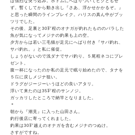
は強烈な突っ込み。ボトムにへばりついてビクともせ
ず。暫くしてから動き出し『さあ、浮かせかかるぞ。』
と思った瞬間のラインブレイク。ハリスの真ん中がプッ
ツリでした。
その後、足裏と30㌢程のオナガが釣れたもののバラした
魚が気になってメジナの釣果も上の空。
夕方からは若い三毛猫が足元にへばり付き『サバ釣れ、
サバ釣れ。』と私に催促。
しょうがないので浅ダナでサバ釣り。５尾程ネコにプレ
ゼント。
腹一杯になったのか私の足元で眠り始めたので、タナを
５㍍に戻しメジナ狙い。
ドラグがジージーいうほどの良いアタリ。
浮いて来たのは35㌢程のサンノジ。
ガッカリしたところで納竿となりました。
＊
朝から『潮見』に入った山田さん。
釣行後店に寄ってくれました。
釣果は30㌢越えのオナガを含むメジナのつぬけ。
さすがですね。