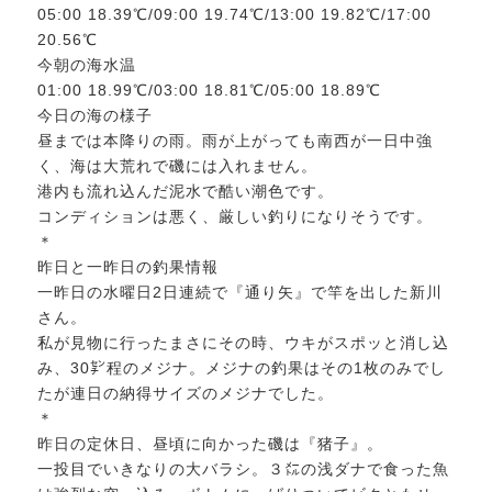
05:00 18.39℃/09:00 19.74℃/13:00 19.82℃/17:00
20.56℃
今朝の海水温
01:00 18.99℃/03:00 18.81℃/05:00 18.89℃
今日の海の様子
昼までは本降りの雨。雨が上がっても南西が一日中強
く、海は大荒れで磯には入れません。
港内も流れ込んだ泥水で酷い潮色です。
コンディションは悪く、厳しい釣りになりそうです。
＊
昨日と一昨日の釣果情報
一昨日の水曜日2日連続で『通り矢』で竿を出した新川
さん。
私が見物に行ったまさにその時、ウキがスポッと消し込
み、30㌢程のメジナ。メジナの釣果はその1枚のみでし
たが連日の納得サイズのメジナでした。
＊
昨日の定休日、昼頃に向かった磯は『猪子』。
一投目でいきなりの大バラシ。３㍍の浅ダナで食った魚