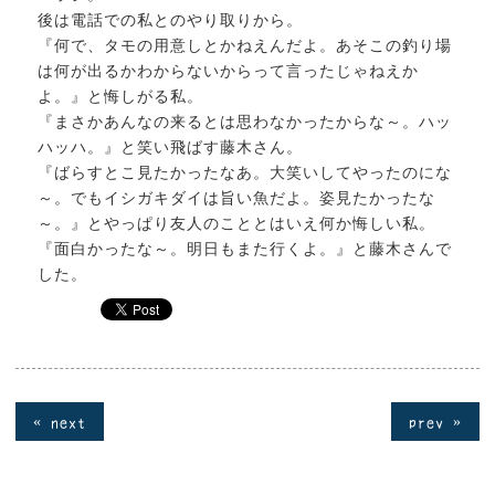
後は電話での私とのやり取りから。
『何で、タモの用意しとかねえんだよ。あそこの釣り場
は何が出るかわからないからって言ったじゃねえか
よ。』と悔しがる私。
『まさかあんなの来るとは思わなかったからな～。ハッ
ハッハ。』と笑い飛ばす藤木さん。
『ばらすとこ見たかったなあ。大笑いしてやったのにな
～。でもイシガキダイは旨い魚だよ。姿見たかったな
～。』とやっぱり友人のこととはいえ何か悔しい私。
『面白かったな～。明日もまた行くよ。』と藤木さんで
した。
« next
prev »