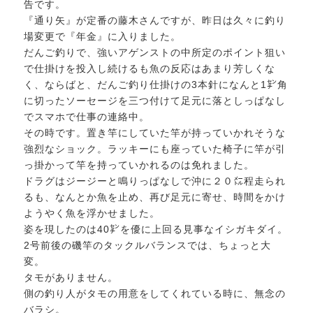
告です。
『通り矢』が定番の藤木さんですが、昨日は久々に釣り
場変更で『年金』に入りました。
だんご釣りで、強いアゲンストの中所定のポイント狙い
で仕掛けを投入し続けるも魚の反応はあまり芳しくな
く、ならばと、だんご釣り仕掛けの3本針になんと1㌢角
に切ったソーセージを三つ付けて足元に落としっぱなし
でスマホで仕事の連絡中。
その時です。置き竿にしていた竿が持っていかれそうな
強烈なショック。ラッキーにも座っていた椅子に竿が引
っ掛かって竿を持っていかれるのは免れました。
ドラグはジージーと鳴りっぱなしで沖に２０㍍程走られ
るも、なんとか魚を止め、再び足元に寄せ、時間をかけ
ようやく魚を浮かせました。
姿を現したのは40㌢を優に上回る見事なイシガキダイ。
2号前後の磯竿のタックルバランスでは、ちょっと大
変。
タモがありません。
側の釣り人がタモの用意をしてくれている時に、無念の
バラシ。