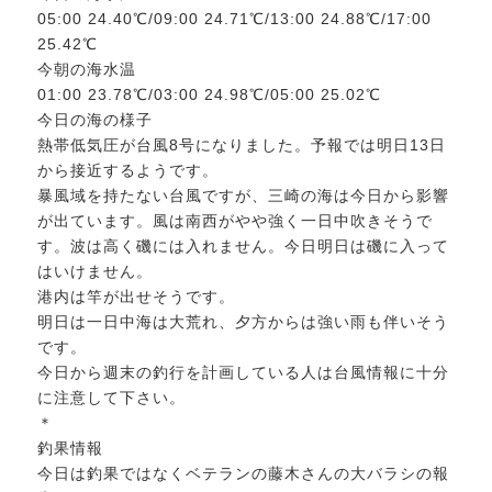
05:00 24.40℃/09:00 24.71℃/13:00 24.88℃/17:00
25.42℃
今朝の海水温
01:00 23.78℃/03:00 24.98℃/05:00 25.02℃
今日の海の様子
熱帯低気圧が台風8号になりました。予報では明日13日
から接近するようです。
暴風域を持たない台風ですが、三崎の海は今日から影響
が出ています。風は南西がやや強く一日中吹きそうで
す。波は高く磯には入れません。今日明日は磯に入って
はいけません。
港内は竿が出せそうです。
明日は一日中海は大荒れ、夕方からは強い雨も伴いそう
です。
今日から週末の釣行を計画している人は台風情報に十分
に注意して下さい。
＊
釣果情報
今日は釣果ではなくベテランの藤木さんの大バラシの報