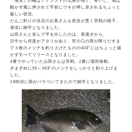
『潮見』の磯はアゲンストの北東が強く、寒いし、潮は
動かず風に押されて手前にウキが押し戻されるちょっと
厳しい状況。
だんご釣りの当店のお客さんも状況が悪く苦戦の様子。
昼頃に納竿となりました。
山田さんと並んで竿を出したのは、昼過ぎから。
日中から何度かアタリがあり、宵の口の雨が降りだすま
で３枚のメジナを釣り上げたものの40㌢にはちょっと届
かずすべてリリースとなりました。
4番でやっていた山田さんは苦戦。2番に場所移動。
夕まずめに35～36㌢のメジナをしっかりと釣り上げま
した。
19時頃に雨がパラついてきたので納竿となりました。