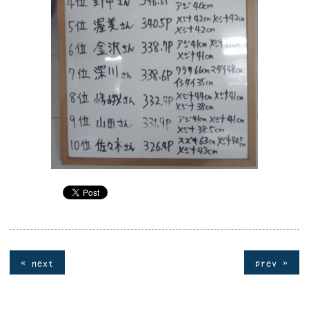
« next
prev »