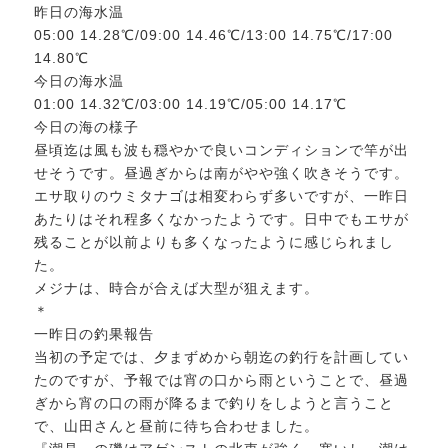
昨日の海水温
05:00 14.28℃/09:00 14.46℃/13:00 14.75℃/17:00
14.80℃
今日の海水温
01:00 14.32℃/03:00 14.19℃/05:00 14.17℃
今日の海の様子
昼頃迄は風も波も穏やかで良いコンディションで竿が出
せそうです。昼過ぎからは南がやや強く吹きそうです。
エサ取りのウミタナゴは相変わらず多いですが、一昨日
あたりはそれ程多くなかったようです。日中でもエサが
残ることが以前よりも多くなったように感じられまし
た。
メジナは、時合が合えば大型が狙えます。
＊
一昨日の釣果報告
当初の予定では、夕まずめから朝迄の釣行を計画してい
たのですが、予報では宵の口から雨ということで、昼過
ぎから宵の口の雨が降るまで釣りをしようと言うこと
で、山田さんと昼前に待ち合わせました。