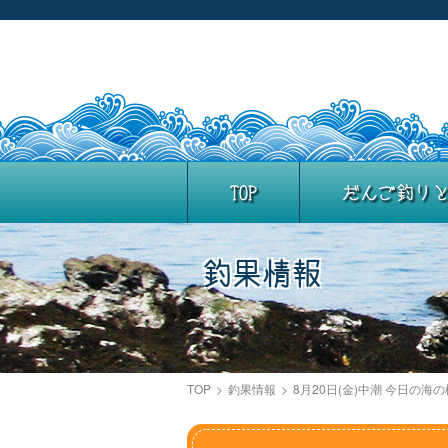
TOP
だんご釣り
釣果情報
TOP
>
釣果情報
>
8月20日(金)中潮 今日の海