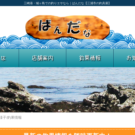
三崎港・城ヶ島での釣りエサなら｜ばんだな【三浦市の釣具屋】
とは
店舗案内
釣果情報
お
の様子/釣果情報