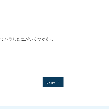
れてバラした魚がいくつかあっ
prev »