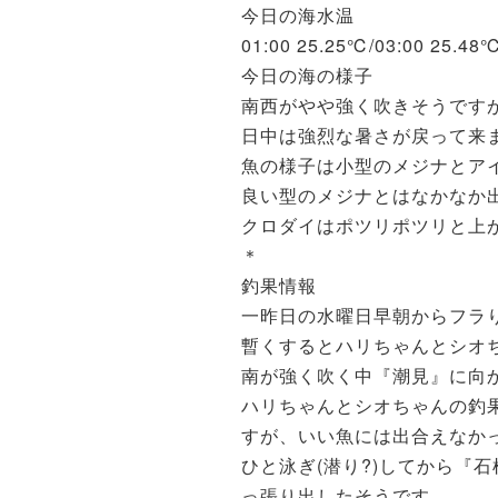
今日の海水温
01:00 25.25℃/03:00 25.48
今日の海の様子
南西がやや強く吹きそうです
日中は強烈な暑さが戻って来
魚の様子は小型のメジナとア
良い型のメジナとはなかなか
クロダイはポツリポツリと上
＊
釣果情報
一昨日の水曜日早朝からフラ
暫くするとハリちゃんとシオ
南が強く吹く中『潮見』に向
ハリちゃんとシオちゃんの釣
すが、いい魚には出合えなか
ひと泳ぎ(潜り?)してから『
っ張り出したそうです。