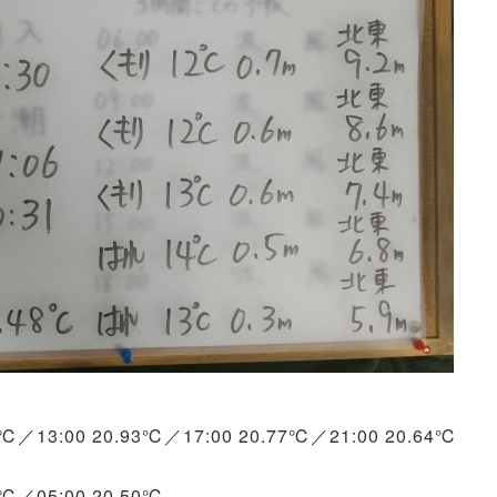
97℃／13:00 20.93℃／17:00 20.77℃／21:00 20.64℃
7℃／05:00 20.50℃