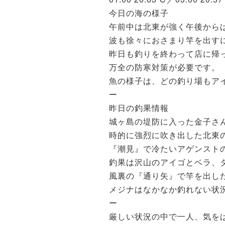
今日の海の様子
午前中は北東が強く午後から
波も徐々におさまり竿を出す
昨日も釣りを終わって店に帰
万全の防寒対策が必要です。
魚の様子は、どの釣り場もア
ー
昨日の釣果情報
城ヶ島の堤防に入った金子さ
時的に強烈に吹き出した北東
『潮見』で冷たいアゲンスト
釣果は沢山のアイゴとベラ、
風裏の『通り矢』で竿を出し
メジナはなかなか釣れない状
ー
厳しい状況の中で一人、気を