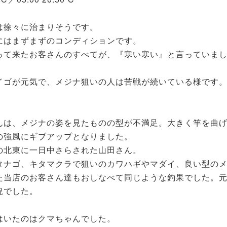
は徐々に治まりそうです。
にはまずまずのコンディションです。
って来たお客さんのすべてが、『寒い寒い』と言っていま
イゴが元気で、メジナ狙いの人は苦戦が続いている様です
んは、メジナの姿を見たものの型が不満足。大きく竿を曲
の強風にギブアップとなりました。
の北東に一日中さらされた山田さん。
タナゴ、キタマクラで狙いのカワハギやマダイ、良い型の
た当店のお客さん達もおしなべて同じような釣果でした。
況でした。
はいたのはクマちゃんでした。