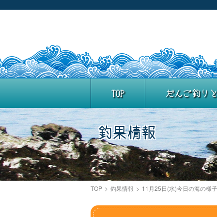
TOP
だんご釣り
釣果情報
TOP
>
釣果情報
>
11月25日(水)今日の海の様