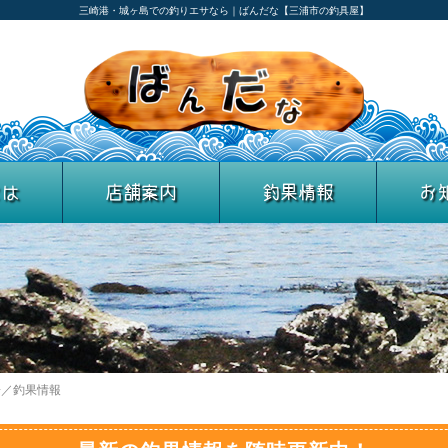
三崎港・城ヶ島での釣りエサなら｜ばんだな【三浦市の釣具屋】
とは
店舗案内
釣果情報
お
子／釣果情報