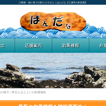
三崎港・城ヶ島での釣りエサなら｜ばんだな【三浦市の釣具屋】
とは
店舗案内
釣果情報
お
海の様子／昨日とおとといの釣果報告