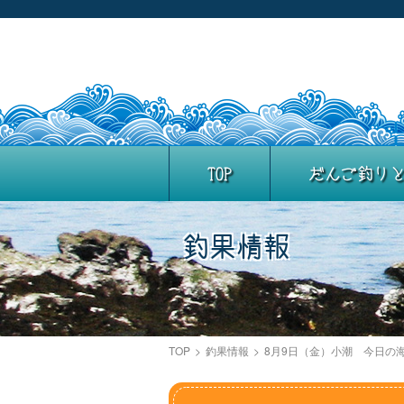
TOP
だんご釣り
釣果情報
TOP
>
釣果情報
>
8月9日（金）小潮 今日の