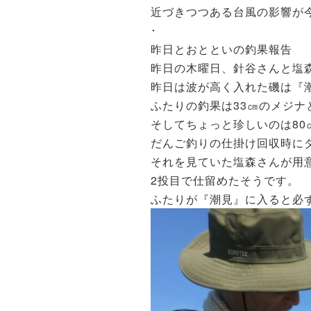
近づきつつある台風の影響が
･
昨日とおとといの釣果報告
昨日の木曜日、針谷さんと塩
昨日は波が高く入れた磯は『潮
ふたりの釣果は33㎝のメジナ
そしてちょっと珍しいのは80
だんご釣りの仕掛け回収時に
それを見ていた塩森さんが用
2投目で仕留めたそうです。
ふたりが『潮見』に入ると必