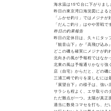
海水温は15℃台に下がりま
昨日の東京湾口海況図によると
「ふかせ釣り」ではメジナが
「だんご釣り」はやや苦戦で
昨日の釣果報告
昨日の定休日は、久々にタッ
『観音山下』か『高飛び込み
どこの磯も確実にメジナが釣
北向きの風が予報程ではなか
北東の風は予報通りかなり強
店（自宅）からだと、どの磯に
三浦三崎で釣りを楽しむには
『展望台下』の様子は、強い
サラシも程よく、エサ取りの
ただ難点が一つ。太陽が真正
適当に数発コマセを打ち、だ