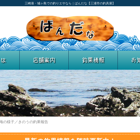
三崎港・城ヶ島での釣りエサなら｜ばんだな【三浦市の釣具屋】
とは
店舗案内
釣果情報
お
の海の様子／きのうの釣果報告