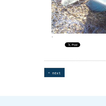
･
« next