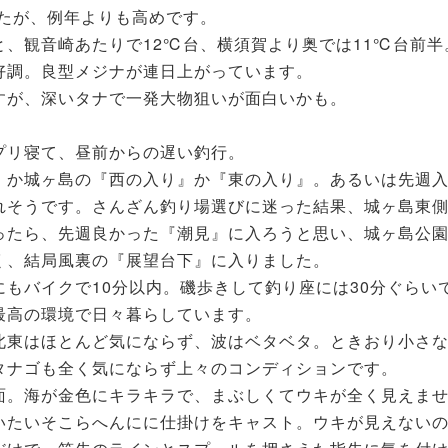
したが、例年よりも高めです。
、観音崎あたりで12℃台、横須賀より奥では11℃台前半
好調。良型メジナが連日上がっています。
すが、深いタナで一発大物狙いが面白いかも。
プリ寝て、昼前からの遅い釣行。
』か城ヶ島の『西の入り』か『東の入り』。あるいは先週
れそうです。さんざん釣り場選びに迷った結果、城ヶ島東
ったら、先週良かった『潮見』に入ろうと思い、城ヶ島公
く、結局風裏の『展望台下』に入りました。
もバイクで10分以内。磯歩きして釣り座には30分ぐらい
最高の環境で日々暮らしています。
北東はほとんど気にならず、波はベタベタ。ときおり小さ
タナゴも全く気にならず上々のコンディションです。
面。海が金色にキラキラで、まぶしくてウキが全く見えま
いたいそこらへんにに仕掛けをキャスト。ウキが見えない