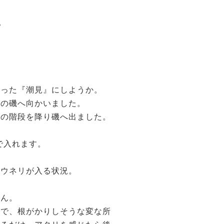
。
入った『潮見』にしようか。
側の磯へ向かいました。
園の階段を降り磯へ出ました。
で入れます。
なウネリが入る状況。
せん。
ので、根がかりしそうな変な所