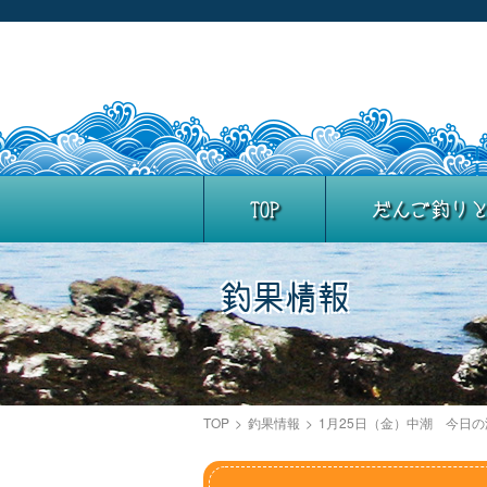
TOP
だんご釣り
釣果情報
TOP
>
釣果情報
>
1月25日（金）中潮 今日