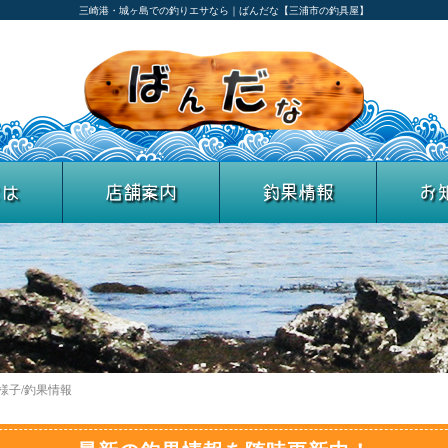
三崎港・城ヶ島での釣りエサなら｜ばんだな【三浦市の釣具屋】
とは
店舗案内
釣果情報
お
の様子/釣果情報