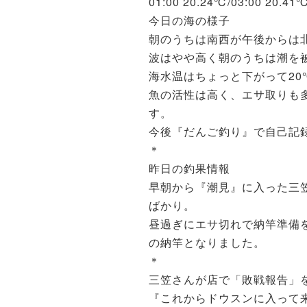
01:00 20.24℃/03:00 20.41
今日の海の様子
朝のうちは南西が午後からは
波はやや高く朝のうちは潮を
海水温はちょっと下がって20
魚の活性は高く、エサ取りも
す。
今後『だんご釣り』で自己記
＊
昨日の釣果情報
早朝から『潮見』に入った三
ばかり。
昼過ぎにエサ切れで納竿準備
の納竿となりました。
＊
三笠さんが店で「敗戦報告」
『これからドウスンに入って