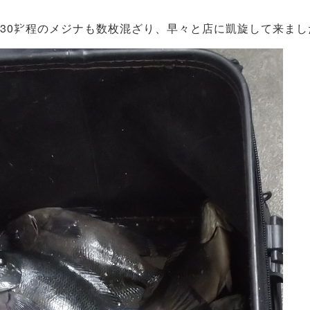
。30㌢程のメジナも数枚混ざり、早々と店に凱旋して来まし