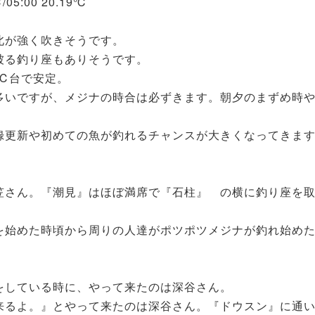
℃/05:00 20.19℃
北が強く吹きそうです。
被る釣り座もありそうです。
℃台で安定。
多いですが、メジナの時合は必ずきます。朝夕のまずめ時
録更新や初めての魚が釣れるチャンスが大きくなってきま
笠さん。『潮見』はほぼ満席で『石柱』 の横に釣り座を
を始めた時頃から周りの人達がポツポツメジナが釣れ始め
をしている時に、やって来たのは深谷さん。
来るよ。』とやって来たのは深谷さん。『ドウスン』に通