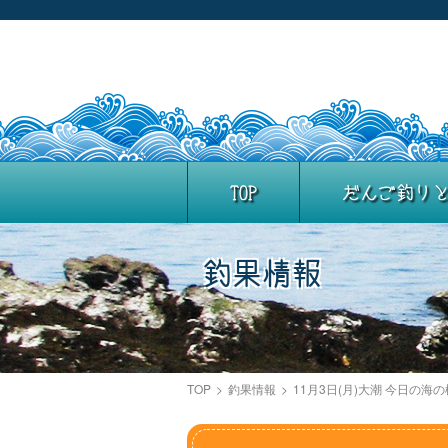
TOP
だんご釣り
釣果情報
TOP
>
釣果情報
>
11月3日(月)大潮 今日の海