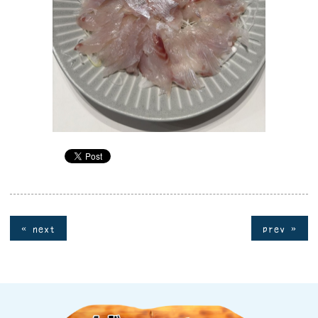
« next
prev »