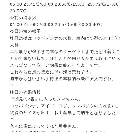
05:00 23.41℃/09:00 23.68℃/13:00 23..72℃/17:00
23.55℃
今朝の海水温
01:00 23.56℃/03:00 23.57℃/05:00 23.40℃
今日の海の様子
昨日は磯はコッパメジナの大群、港内は小型のアイゴの
大群。
エサ取りが強すぎで本命のターゲットまでたどり着くこ
とが出来ない状況。ほとんどの釣り人がエサ取りにやら
れっぱなしで寂しい釣果に終わったようです。
これから台風の接近に伴い海は荒れそう。
週末からはいよいよ待望の本格的秋磯に突入ですね。
＊
昨日の釣果情報
『潮見の2番』に入ったクマちゃん。
コッパメジナ、アイゴ、フグ、サンバソウの入れ食い。
納得のサイズが出ず、お土産無しで納竿となりました。
＊
久々に店によってくれた坂井さん。