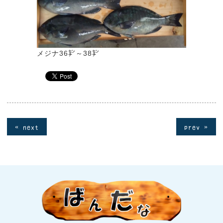
メジナ36㌢～38㌢
« next
prev »