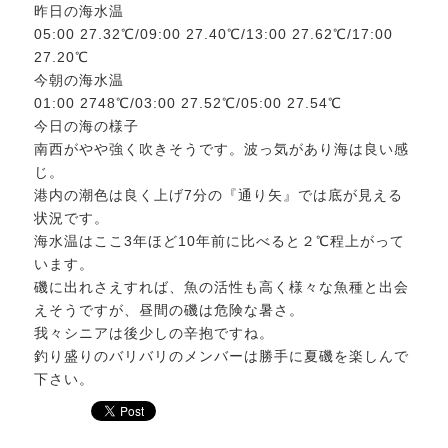
昨日の海水温
05:00 27.32℃/09:00 27.40℃/13:00 27.62℃/17:00
27.20℃
今朝の海水温
01:00 2748℃/03:00 27.52℃/05:00 27.54℃
今日の海の様子
南西がやや強く吹きそうです。波っ気があり海は良い感
じ。
港内の潮色は良く上げ7分の『通り矢』では底が見える
状況です。
海水温はここ3年ほど10年前に比べると２℃程上がって
います。
磯に出れさえすれば、魚の活性も高く様々な魚種と出会
えそうですが、昼間の磯は危険な暑さ。
我々シニアは後少しの辛抱ですね。
釣り盛りのバリバリのメンバーは勝手に夏磯を楽しんで
下さい。