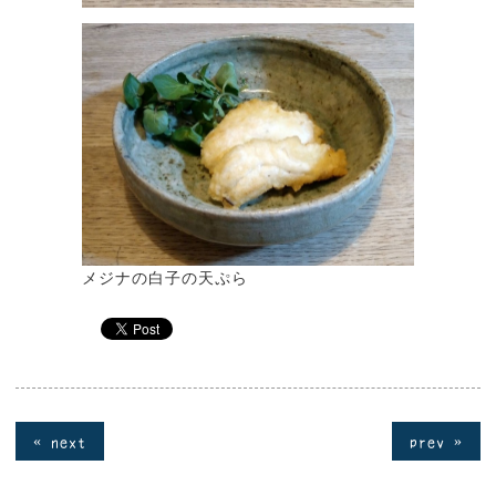
メジナの白子の天ぷら
« next
prev »