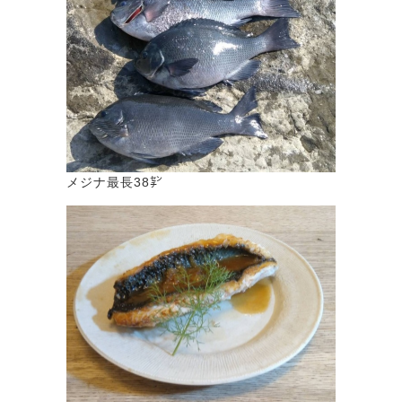
メジナ最長38㌢