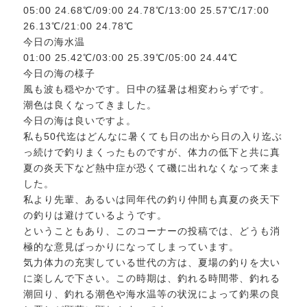
05:00 24.68℃/09:00 24.78℃/13:00 25.57℃/17:00
26.13℃/21:00 24.78℃
今日の海水温
01:00 25.42℃/03:00 25.39℃/05:00 24.44℃
今日の海の様子
風も波も穏やかです。日中の猛暑は相変わらずです。
潮色は良くなってきました。
今日の海は良いですよ。
私も50代迄はどんなに暑くても日の出から日の入り迄ぶ
っ続けで釣りまくったものですが、体力の低下と共に真
夏の炎天下など熱中症が恐くて磯に出れなくなって来ま
した。
私より先輩、あるいは同年代の釣り仲間も真夏の炎天下
の釣りは避けているようです。
ということもあり、このコーナーの投稿では、どうも消
極的な意見ばっかりになってしまっています。
気力体力の充実している世代の方は、夏場の釣りを大い
に楽しんで下さい。この時期は、釣れる時間帯、釣れる
潮回り、釣れる潮色や海水温等の状況によって釣果の良