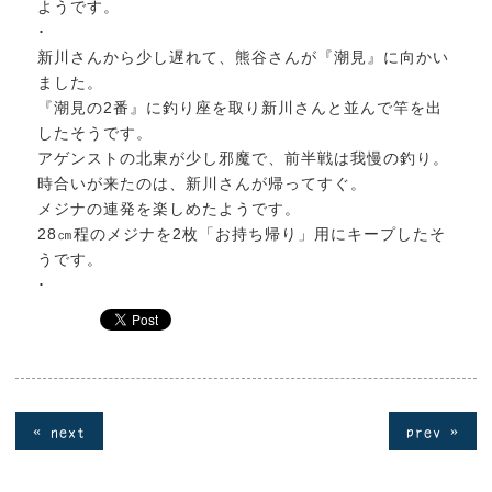
ようです。
･
新川さんから少し遅れて、熊谷さんが『潮見』に向かい
ました。
『潮見の2番』に釣り座を取り新川さんと並んで竿を出
したそうです。
アゲンストの北東が少し邪魔で、前半戦は我慢の釣り。
時合いが来たのは、新川さんが帰ってすぐ。
メジナの連発を楽しめたようです。
28㎝程のメジナを2枚「お持ち帰り」用にキープしたそ
うです。
･
« next
prev »