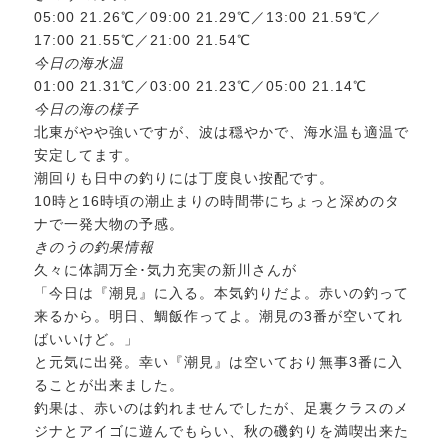
05:00 21.26℃／09:00 21.29℃／13:00 21.59℃／
17:00 21.55℃／21:00 21.54℃
今日の海水温
01:00 21.31℃／03:00 21.23℃／05:00 21.14℃
今日の海の様子
北東がやや強いですが、波は穏やかで、海水温も適温で
安定してます。
潮回りも日中の釣りには丁度良い按配です。
10時と16時頃の潮止まりの時間帯にちょっと深めのタ
ナで一発大物の予感。
きのうの釣果情報
久々に体調万全･気力充実の新川さんが
「今日は『潮見』に入る。本気釣りだよ。赤いの釣って
来るから。明日、鯛飯作ってよ。潮見の3番が空いてれ
ばいいけど。」
と元気に出発。幸い『潮見』は空いており無事3番に入
ることが出来ました。
釣果は、赤いのは釣れませんでしたが、足裏クラスのメ
ジナとアイゴに遊んでもらい、秋の磯釣りを満喫出来た