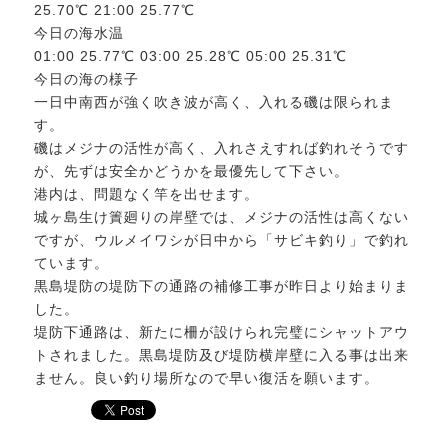
25.70℃ 21:00 25.77℃
今日の海水温
01:00 25.77℃ 03:00 25.28℃ 05:00 25.31℃
今日の海の様子
一日中南西が強く吹き波が高く、入れる磯は限られま
す。
磯はメジナの活性が高く、入れさえすれば釣れそうです
が、先ずは安全かどうかを最優先して下さい。
港内は、問題なく竿を出せます。
城ヶ島生け簀廻りの岸壁では、メジナの活性は高くない
ですが、ウルメイワシが日中から「サビキ釣り」で釣れ
ています。
黒島堤防の堤防下の通路の補修工事が昨日より始まりま
した。
堤防下通路は、新たに柵が設けられ完璧にシャットアウ
トされました。黒島堤防及び堤防横岸壁に入る事は出来
ません。良い釣り場所なので早い復活を願います。