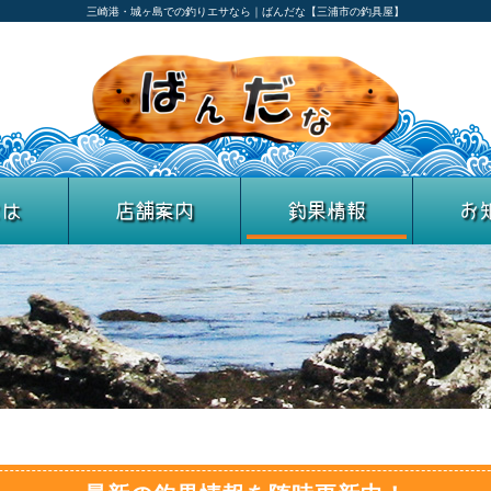
三崎港・城ヶ島での釣りエサなら｜ばんだな【三浦市の釣具屋】
とは
店舗案内
釣果情報
お