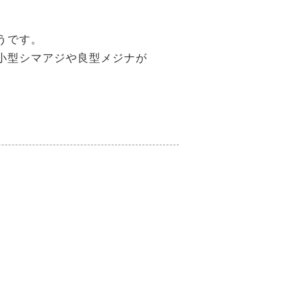
うです。
小型シマアジや良型メジナが