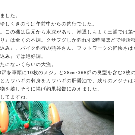
ました。
珍しくきのうは午前中からの釣行でした。
』。この磯は足元から水深があり、潮通しもよく三浦では第
り』は全くの不調。クサフグしか釣れず2時間ほどで場所
び込み』。バイク釣行の熊谷さん、フットワークの軽快さは
込み』では絶好調。
たにないくらいの大漁。
8㌘を筆頭に10枚のメジナと28㎝･398㌘の良型を含む2枚
とカワハギの刺身をカワハギの肝醤油で、残りのメジナは
物を嬉しそうに掲げ釣果報告にみえました。
してますね。