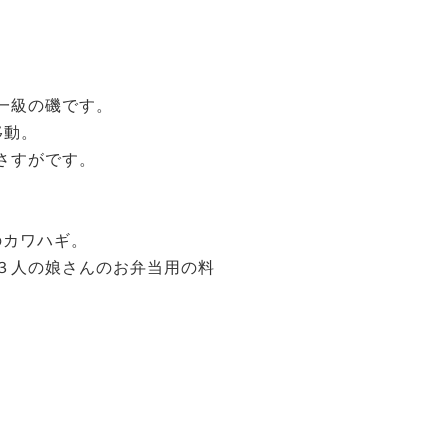
一級の磯です。
移動。
さすがです。
のカワハギ。
３人の娘さんのお弁当用の料